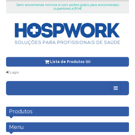
Sem encomenda mínima e com portes grátis para encomendas
superiores a 80€
Lista de Produtos (0)
Login
Sobre nós
Produtos
Blog
Novidades
Menu