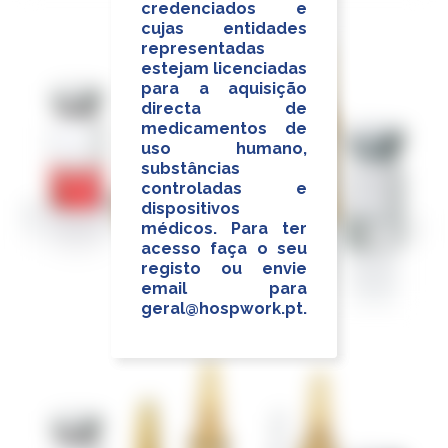
credenciados e
credenciados e
cujas entidades
cujas entidades
representadas
representadas
estejam licenciadas
estejam licenciadas
para a aquisição
para a aquisição
directa de
directa de
medicamentos de
medicamentos de
uso humano,
uso humano,
substâncias
substâncias
controladas e
controladas e
dispositivos
dispositivos
médicos. Para ter
médicos. Para ter
acesso faça o seu
acesso faça o seu
registo ou envie
registo ou envie
email para
email para
geral@hospwork.pt
geral@hospwork.pt
.
.