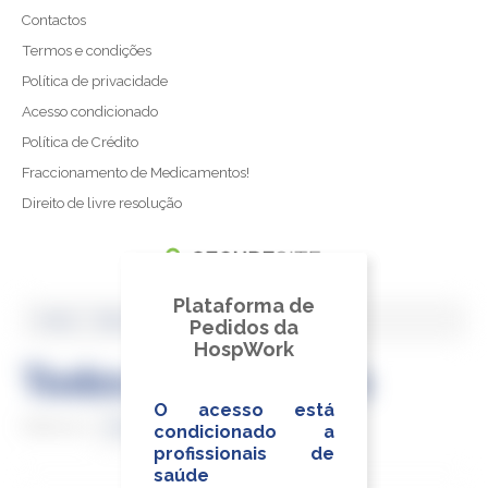
Projeto Sementes do Futuro
Contactos
Termos e condições
Política de privacidade
Acesso condicionado
Política de Crédito
Fraccionamento de Medicamentos!
Direito de livre resolução
Plataforma de
Plataforma de
Home
›
Todos os produtos
Pedidos da
Pedidos da
HospWork
HospWork
Todos os produtos
O acesso está
O acesso está
Título
Ordenar por
condicionado a
condicionado a
profissionais de
profissionais de
saúde
saúde