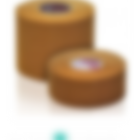
<
1
2
3
4
5
6
7
8
9
10
>