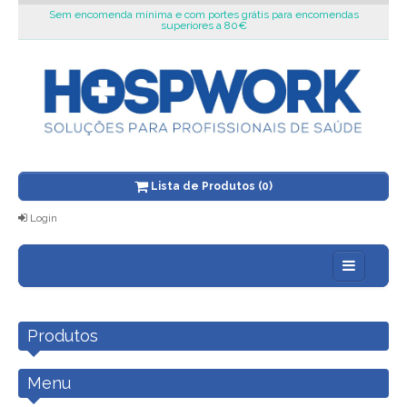
Sem encomenda mínima e com portes grátis para encomendas
superiores a 80€
Lista de Produtos (0)
Login
Sobre nós
Produtos
Blog
Novidades
Menu