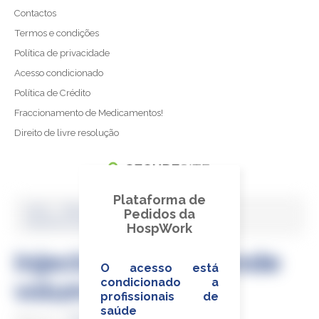
Projeto Sementes do Futuro
Contactos
Termos e condições
Política de privacidade
Acesso condicionado
Política de Crédito
Fraccionamento de Medicamentos!
Direito de livre resolução
Plataforma de
Home
›
Medicamentos de Uso Humano
›
Pedidos da
Injectáveis de grande volume
HospWork
Injectáveis de grande
O acesso está
volume
condicionado a
profissionais de
saúde