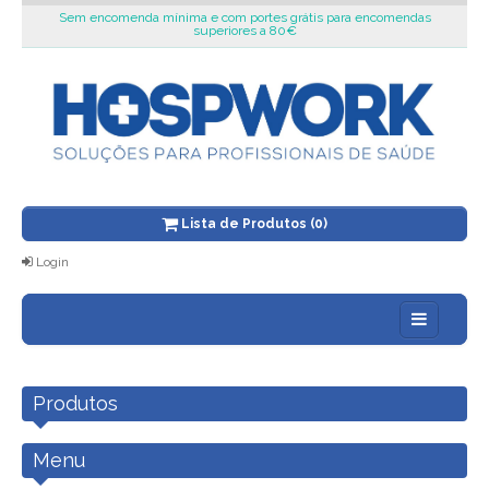
Sem encomenda mínima e com portes grátis para encomendas
superiores a 80€
Lista de Produtos (0)
Login
Sobre nós
Produtos
Blog
Novidades
Menu