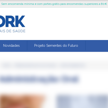
Sem encomenda mínima e com portes grátis para encomendas superiores a 80€
Novidades
Projeto Sementes do Futuro
Home
›
Medicamentos de Uso Humano
›
Administração Oral
Administração Oral