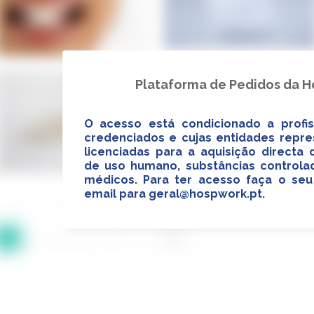
Plataforma de Pedidos da 
O acesso está condicionado a profis
credenciados e cujas entidades repr
licenciadas para a aquisição direct
de uso humano, substâncias controlad
médicos. Para ter acesso faça o seu
email para
geral@hospwork.pt
.
1
2
3
4
5
6
>
Última