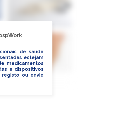
HospWork
sionais de saúde
esentadas estejam
a de medicamentos
as e dispositivos
 registo ou envie