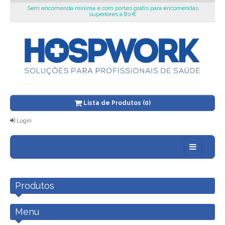
Sem encomenda mínima e com portes grátis para encomendas
superiores a 80€
Lista de Produtos (0)
Login
Sobre nós
Produtos
Blog
Novidades
Menu