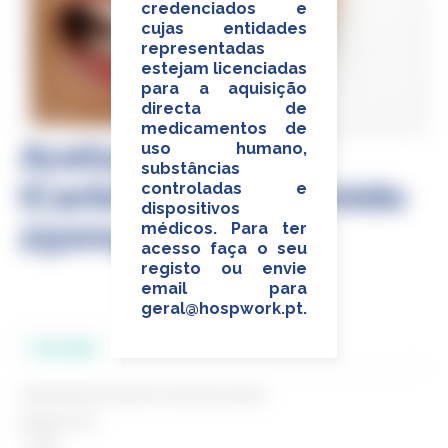
credenciados e
cujas entidades
representadas
estejam licenciadas
para a aquisição
directa de
medicamentos de
Acetazolamida
uso humano,
substâncias
(Carbinib) Comprimido
controladas e
dispositivos
250mg
médicos. Para ter
acesso faça o seu
registo ou envie
email para
geral@hospwork.pt
.
Descrição
Acetazolamida (Carbinib) Comprimido 250mg
Disponivel em:
- cx.20