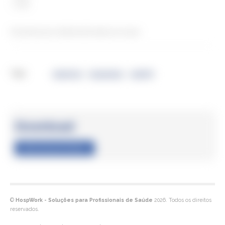
- cx.60
Ficha técnica do medicamento abaixo em anexo.
Tags
AdminOral
Comprimidos
AmbPVP
Características
Download
Download ficheiro
©
HospWork - Soluções para Profissionais de Saúde
2026. Todos os direitos
reservados.