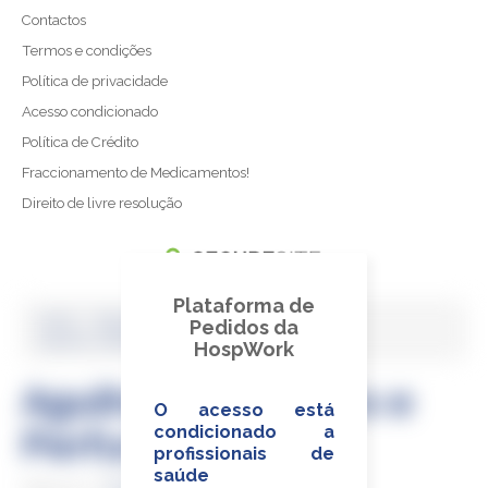
Projeto Sementes do Futuro
Contactos
Termos e condições
Política de privacidade
Acesso condicionado
Política de Crédito
Fraccionamento de Medicamentos!
Direito de livre resolução
Plataforma de
Home
›
Dispositivos Médicos e in-vitro
›
Pedidos da
Agulhas, Catéteres e Perfurantes
HospWork
Agulhas, Catéteres e
O acesso está
Perfurantes
condicionado a
profissionais de
saúde