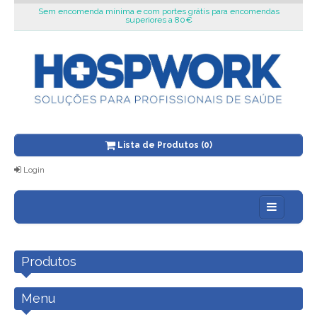
Sem encomenda mínima e com portes grátis para encomendas
superiores a 80€
Lista de Produtos (0)
Login
Sobre nós
Produtos
Blog
Novidades
Menu