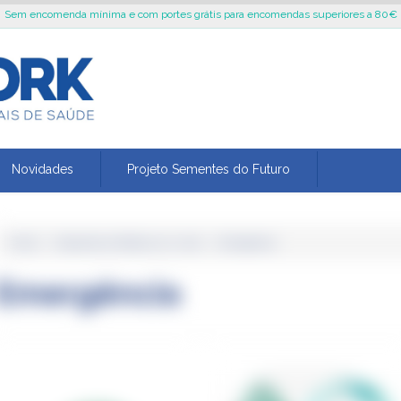
Sem encomenda mínima e com portes grátis para encomendas superiores a 80€
Novidades
Projeto Sementes do Futuro
Home
›
Dispositivos Médicos e in-vitro
›
Emergência
Emergência