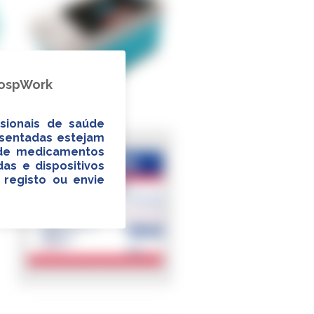
HospWork
sionais de saúde
esentadas estejam
a de medicamentos
as e dispositivos
 registo ou envie