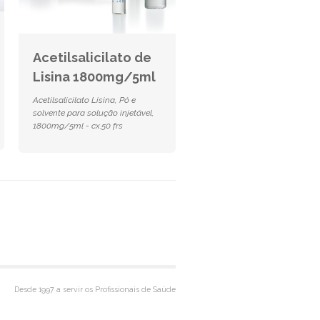
Acetilsalicilato de
Lisina 1800mg/5ml
Acetilsalicilato Lisina, Pó e
solvente para solução injetável,
1800mg/5ml - cx.50 frs
Desde 1997 a servir os Profissionais de Saúde