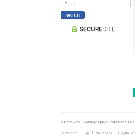
Registar
©
HospWork - Soluções para Profissionais d
Sobre nós
|
Blog
|
Novidades
|
Projeto Se