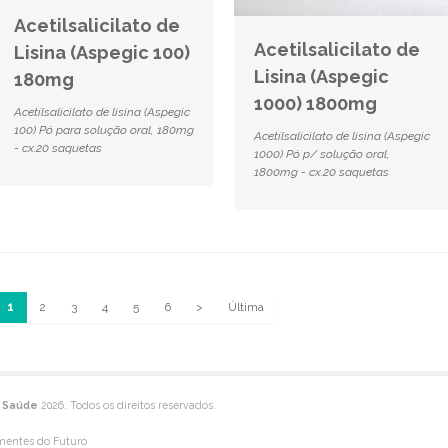
Acetilsalicilato de
Acetilsalicilato de
Lisina (Aspegic 100)
Lisina (Aspegic
180mg
1000) 1800mg
Acetilsalicilato de lisina (Aspegic
100) Pó para solução oral, 180mg
Acetilsalicilato de lisina (Aspegic
- cx.20 saquetas
1000) Pó p/ solução oral,
1800mg - cx.20 saquetas
1
2
3
4
5
6
>
Última
e Saúde
2026. Todos os direitos reservados.
mentes do Futuro