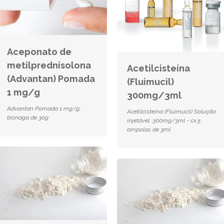
Aceponato de
metilprednisolona
Acetilcisteína
(Advantan) Pomada
(Fluimucil)
1 mg/g
300mg/3ml
Advantan Pomada 1 mg/g,
Acetilcisteína (Fluimucil) Solução
bisnaga de 30g
injetável, 300mg/3ml - cx.5
ampolas de 3ml